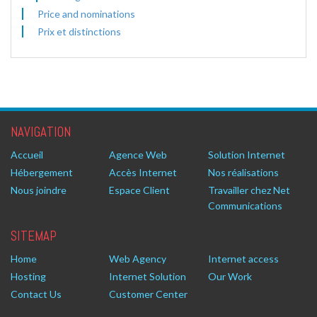
Price and nominations
Prix et distinctions
NAVIGATION
Accueil
Agence Web
Solution Internet
Hébergement
Accès Internet
Nos réalisations
Nous joindre
Espace Client
Travailler chez Net
Communications
SITEMAP
Home
Web Agency
Internet access
Hosting
Internet Solution
Our Work
Contact Us
Customer Center