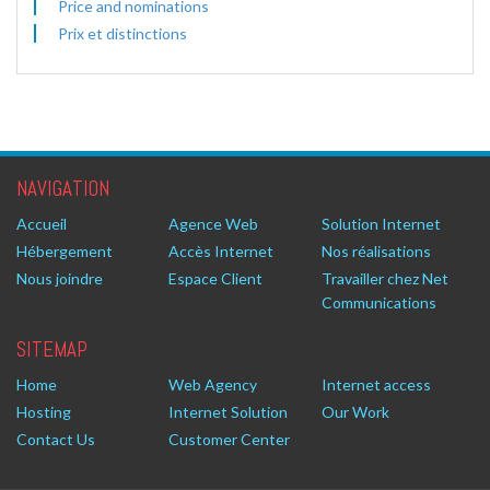
Price and nominations
Prix et distinctions
NAVIGATION
Accueil
Agence Web
Solution Internet
Hébergement
Accès Internet
Nos réalisations
Nous joindre
Espace Client
Travailler chez Net
Communications
SITEMAP
Home
Web Agency
Internet access
Hosting
Internet Solution
Our Work
Contact Us
Customer Center