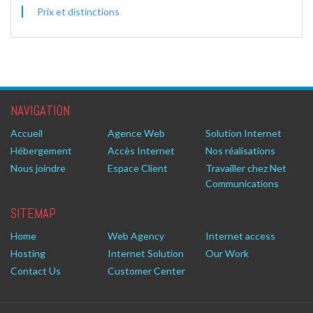
Prix et distinctions
NAVIGATION
Accueil
Agence Web
Solution Internet
Hébergement
Accès Internet
Nos réalisations
Nous joindre
Espace Client
Travailler chez Net
Communications
SITEMAP
Home
Web Agency
Internet access
Hosting
Internet Solution
Our Work
Contact Us
Customer Center