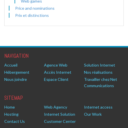
Web games
Price and nominations
Prix et distinctions
NAVIGATION
Accueil
Agence Web
Solution Internet
Hébergement
Accès Internet
Nos réalisations
Nous joindre
Espace Client
Travailler chez Net
Communications
SITEMAP
Home
Web Agency
Internet access
Hosting
Internet Solution
Our Work
Contact Us
Customer Center