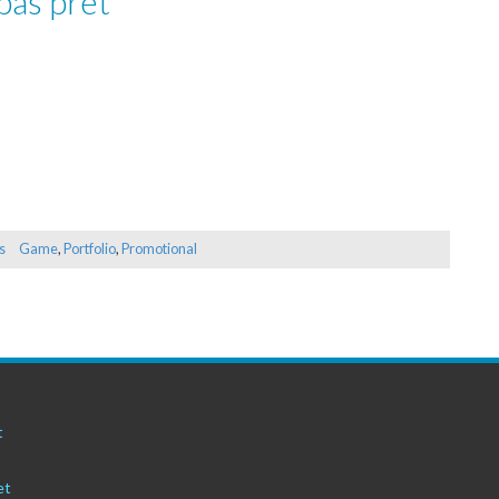
pas prêt
s
Game
,
Portfolio
,
Promotional
t
et