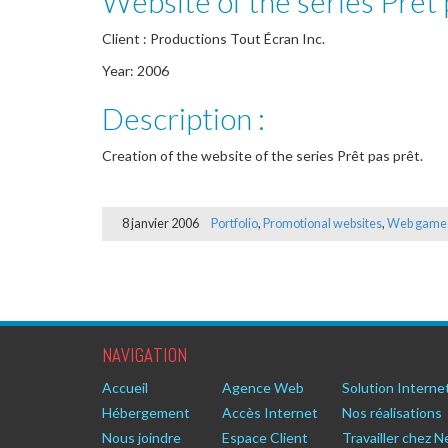
Website of the series Prêt 
Client : Productions Tout Écran Inc.
Year: 2006
Description :
Creation of the website of the series Prêt pas prêt.
8 janvier 2006
Portfolio
,
Promotional websites
,
Web game
NAVIGATION
Accueil
Agence Web
Solution Interne
Hébergement
Accès Internet
Nos réalisations
Nous joindre
Espace Client
Travailler chez N