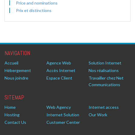
Price and nominations
Prix et distinctions
NAVIGATION
Accueil
Agence Web
Solution Internet
Hébergement
Accès Internet
Nos réalisations
Nous joindre
Espace Client
Travailler chez Net
Communications
SITEMAP
Home
Web Agency
Internet access
Hosting
Internet Solution
Our Work
Contact Us
Customer Center