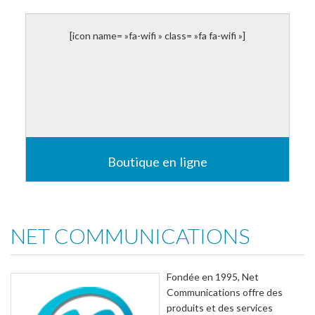
Achat d’un nom de domaine
Forfaits d’hébergement
Support technique personnalisé
[icon name= »fa-wifi » class= »fa fa-wifi »]
Colocation : hébergement de serveurs
Lire plus
Boutique en ligne
Gérer vos produits et promos
Paiement par carte de crédit
Synchronisation avec votre inventaire
NET COMMUNICATIONS
Livraison avec Postes Canada, UPS ou votre
transporteur
Lire plus
Fondée en 1995, Net
Communications offre des
produits et des services