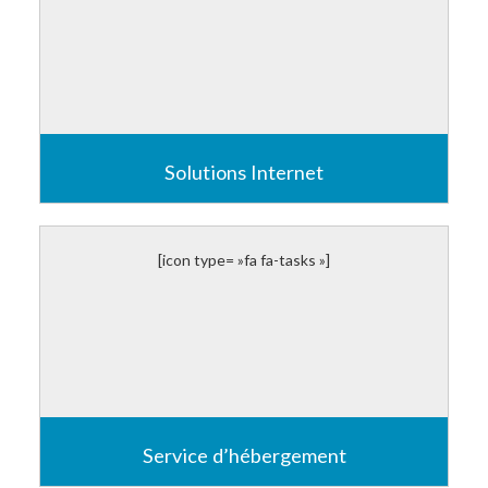
Télévision interactive
Lire plus
Solutions Internet
Programmation avancé
Commerce électronique
Gestionnaire de contenu : Drupal, WordPress
[icon type= »fa fa-tasks »]
Sites web, responsives et mobiles
Lire plus
Service d’hébergement