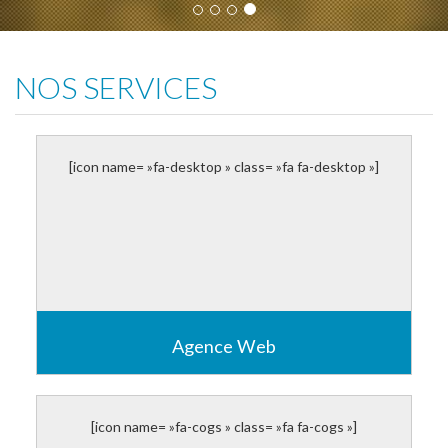
NOS SERVICES
[icon name= »fa-desktop » class= »fa fa-desktop »]
Agence Web
Site Web promotionnels
Site Web transactionnels
Site Web de jeux
[icon name= »fa-cogs » class= »fa fa-cogs »]
Applications mobiles