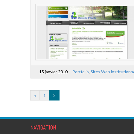
15 janvier 2010
Portfolio
,
Sites Web institutionn
«
1
2
NAVIGATION